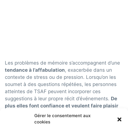
Les problèmes de mémoire s’accompagnent d’une
tendance à l’affabulation
, exacerbée dans un
contexte de stress ou de pression. Lorsqu’on les
soumet à des questions répétées, les personnes
atteintes de TSAF peuvent incorporer ces
suggestions à leur propre récit d’événements.
De
plus elles font confiance et veulent faire plaisir
aux personnes qui incarnent l’autorité.
Elles sont
Gérer le consentement aux
capables de signer ou d’acquiescer des faits
pour
cookies
dissimuler leur handicap
ou simplement dans