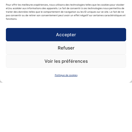
Pour offrir les meilleures expériences, nous utilisons des technologies telles que les cookies pour stocker
l’espoir de rentrer chez elles.
et/ou accéder aux informations des appareils. Le fait de consentir à ces technologies nous permettra de
traiter des données telles que le comportement de navigation ou les ID uniques sur ce site. Le fait de ne
pas consentir ou de retirer son consentement peut avoir un effet négatif sur certaines caractéristiques et
fonctions.
Accepter
Refuser
Voir les préférences
Politique de cookies